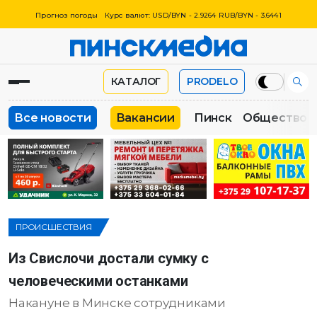
Прогноз погоды
Курс валют: USD/BYN - 2.9264 RUB/BYN - 3.6441
КАТАЛОГ
PRODELO
Все новости
Вакансии
Пинск
Общество
ПРОИСШЕСТВИЯ
Из Свислочи достали сумку с
человеческими останками
Накануне в Минске сотрудниками