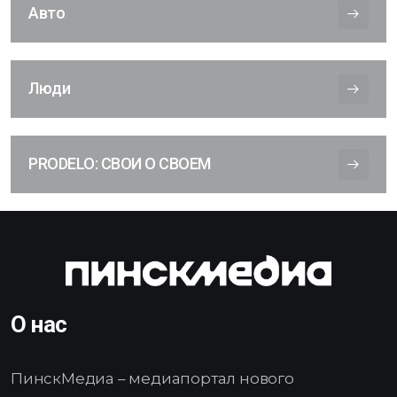
Авто
Люди
PRODELO: СВОИ О СВОЕМ
О нас
ПинскМедиа – медиапортал нового