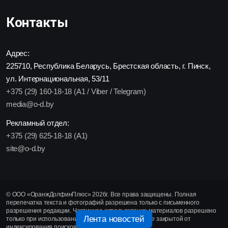
Контакты
Адрес:
225710, Республика Беларусь, Брестская область, г. Пинск,
ул. Интернациональная, 53/11
+375 (29) 160-18-18 (A1 / Viber / Telegram)
media@o-d.by
Рекламный отдел:
+375 (29) 625-18-18 (A1)
site@o-d.by
© ООО «ОранжДолфинПлюс» 2026г. Все права защищены. Полная
перепечатка текста и фотографий разрешена только с письменного
разрешения редакции. Частичное использование материалов разрешено
Лента новостей
только при использовании активной гиперссылки, не закрытой от
индексирования поисковыми системами.