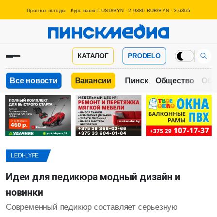
Прогноз погоды
Курс валют: USD/BYN - 2.9386 RUB/BYN - 3.6365
КАТАЛОГ
PRODELO
Все новости
Вакансии
Пинск
Общество
Обр
LEDI-LYFE
Идеи для педикюра модный дизайн и
новинки
Современный педикюр составляет серьезную