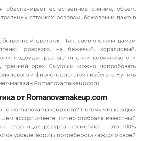
я обеспечивает естественное сияние, объем,
йтральных оттенках: розовом, бежевом и даже в
обственный цветотип. Так, светлокожим дамам
тенки розового, на бежевый, коралловый,
ожи подойдут разные оттенки коричневого и
о, грецкий орех. Смуглым можно попробовать
ричневого и фиолетового стоит избегать. Купить
рнет-магазин Romanovamakeup.com.
тика от Romanovamakeup.com
азине Romanovamakeup.com? Потому что каждый
ашем ассортименте, лично отобрала известный
на страницах ресурса косметика – это 100%
 готов удовлетворить потребности каждого своей