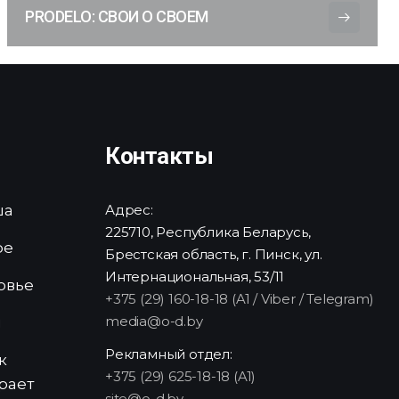
PRODELO: СВОИ О СВОЕМ
Контакты
ша
Адрес:
225710, Республика Беларусь,
ре
Брестская область, г. Пинск, ул.
Интернациональная, 53/11
овье
+375 (29) 160-18-18 (A1 / Viber / Telegram)
media@o-d.by
и
Рекламный отдел:
к
+375 (29) 625-18-18 (A1)
рает
site@o-d.by