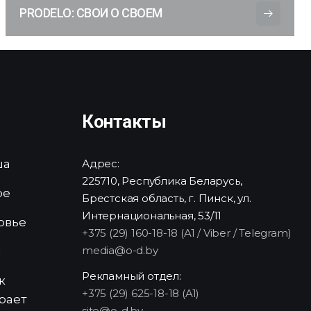
PRODELO: СВОИ О СВОЕМ
Контакты
ша
Адрес:
225710, Республика Беларусь,
ре
Брестская область, г. Пинск, ул.
Интернациональная, 53/11
овье
+375 (29) 160-18-18 (A1 / Viber / Telegram)
media@o-d.by
и
Рекламный отдел:
к
+375 (29) 625-18-18 (A1)
рает
site@o-d.by