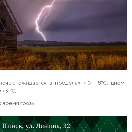
очью ожидается в пределах +10...+18°С, днем ​​
 +31°С.
 время грозы.