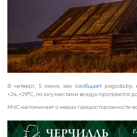
В четверг, 5 июня, как
сообщает
pogoda.by, н
+24..+29°С, по югу местами воздух прогреется до
МЧС напоминает о мерах предосторожности во