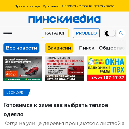
Прогноз погоды
Курс валют: USD/BYN - 2.9386 RUB/BYN - 3.6365
КАТАЛОГ
PRODELO
Все новости
Вакансии
Пинск
Общество
LEDI-LYFE
Готовимся к зиме как выбрать теплое
одеяло
Когда на улице деревья прощаются с листвой а