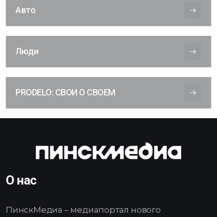
Авто
Люди
PRODELO: СВОИ О СВОЕМ
О нас
ПинскМедиа – медиапортал нового