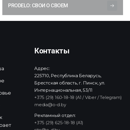
PRODELO: СВОИ О СВОЕМ
Контакты
ша
Адрес:
225710, Республика Беларусь,
ре
Брестская область, г. Пинск, ул.
Интернациональная, 53/11
овье
+375 (29) 160-18-18 (A1 / Viber / Telegram)
media@o-d.by
и
Рекламный отдел:
к
+375 (29) 625-18-18 (A1)
рает
site@o-d.by