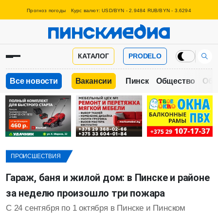
Прогноз погоды
Курс валют: USD/BYN - 2.9484 RUB/BYN - 3.6294
КАТАЛОГ
PRODELO
Все новости
Вакансии
Пинск
Общество
Обр
ПРОИСШЕСТВИЯ
Гараж, баня и жилой дом: в Пинске и районе
за неделю произошло три пожара
С 24 сентября по 1 октября в Пинске и Пинском