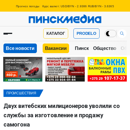
Прогноз погоды
Курс валют: USD/BYN - 2.9386 RUB/BYN - 3.6365
КАТАЛОГ
PRODELO
Все новости
Вакансии
Пинск
Общество
Обр
ПРОИСШЕСТВИЯ
Двух витебских милиционеров уволили со
службы за изготовление и продажу
самогона