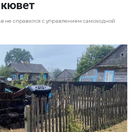
 кювет
рав не справился с управлением самоходной