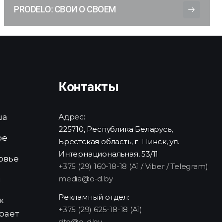
PRODELO: СВОИ О СВОЕМ
Контакты
ша
Адрес:
225710, Республика Беларусь,
ре
Брестская область, г. Пинск, ул.
Интернациональная, 53/11
овье
+375 (29) 160-18-18 (A1 / Viber / Telegram)
media@o-d.by
и
Рекламный отдел:
к
+375 (29) 625-18-18 (A1)
рает
site@o-d.by