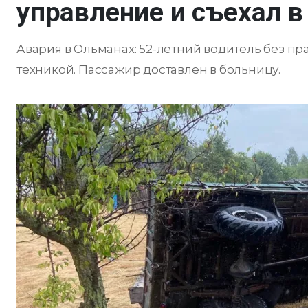
управление и съехал в
Авария в Ольманах: 52-летний водитель без п
техникой. Пассажир доставлен в больницу.