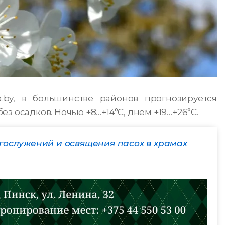
.by, в большинстве районов прогнозируется
з осадков. Ночью +8…+14°С, днем +19…+26°С.
гослужений и освящения пасох в храмах