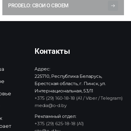
PRODELO: СВОИ О СВОЕМ
Контакты
ша
Адрес:
225710, Республика Беларусь,
ре
Брестская область, г. Пинск, ул.
Интернациональная, 53/11
овье
+375 (29) 160-18-18 (A1 / Viber / Telegram)
media@o-d.by
и
Рекламный отдел:
к
+375 (29) 625-18-18 (A1)
рает
site@o-d.by