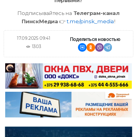
первыми?
Подписывайтесь на
Телеграм-канал
ПинскМедиа
👉
t.me/pinsk_media
!
17.09.2025 09:41
Поделиться новостью
1303