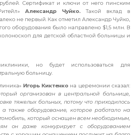
 рублей. Сертификат и ключи от него пинским
Ритейл»
Александр Чуйко.
Такой вклад в
леко не первый. Как отметил Александр Чуйко,
ого оборудования было направлено $1,5 млн. В
 колоноскоп для детской областной больницы и
иклиники, но будет использоваться для
тральную больницу.
клиника»
Игорь Киктенко
на церемонии сказал:
торый организован в центральной больнице,
овке тяжелых больных, потому что приходилось
а также оборудование, которое работало на
томобиль, который оснащен всем необходимым,
ям он даже конкурирует с оборудованием
есте с хорошим оснащением послужит на благо