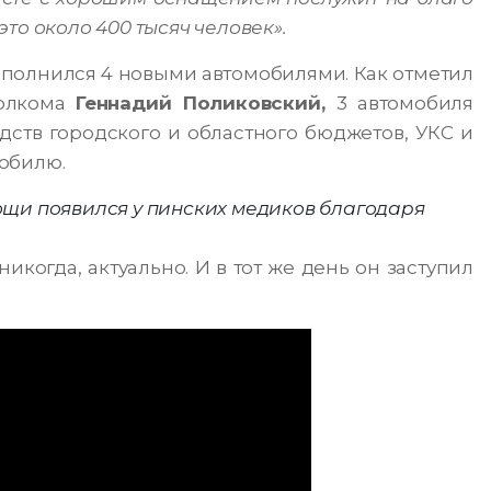
то около 400 тысяч человек».
ополнился 4 новыми автомобилями. Как отметил
полкома
Геннадий Поликовский,
3 автомобиля
едств городского и областного бюджетов, УКС и
обилю.
ощи появился у пинских медиков благодаря
икогда, актуально. И в тот же день он заступил