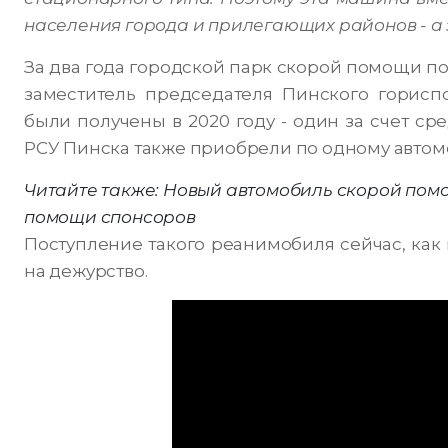
населения города и прилегающих районов - а э
За два года городской парк скорой помощи п
заместитель председателя Пинского горис
были получены в 2020 году - один за счет ср
РСУ Пинска также приобрели по одному автом
Читайте также: Новый автомобиль скорой пом
помощи спонсоров
Поступление такого реанимобиля сейчас, как н
на дежурство.