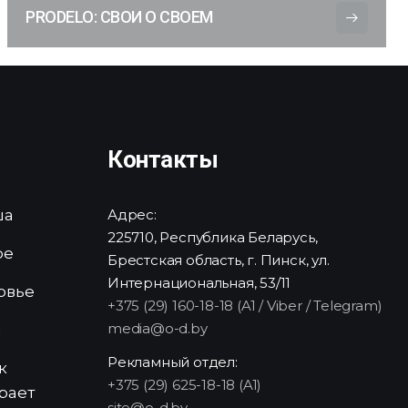
PRODELO: СВОИ О СВОЕМ
Контакты
ша
Адрес:
225710, Республика Беларусь,
ре
Брестская область, г. Пинск, ул.
Интернациональная, 53/11
овье
+375 (29) 160-18-18 (A1 / Viber / Telegram)
media@o-d.by
и
Рекламный отдел:
к
+375 (29) 625-18-18 (A1)
рает
site@o-d.by