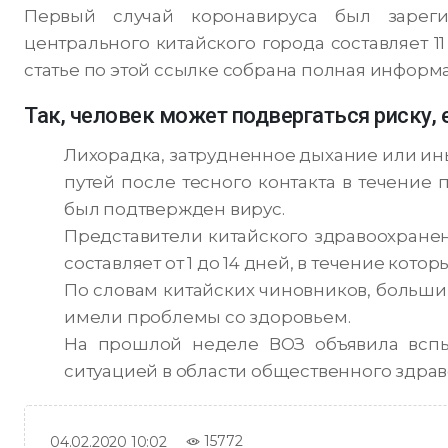
Первый случай коронавируса был зареги
центрального китайского города составляет 1
статье по этой ссылке собрана полная информа
Так, человек может подвергаться риску, е
Лихорадка, затрудненное дыхание или и
путей после тесного контакта в течение 
был подтвержден вирус.
Представители китайского здравоохранен
составляет от 1 до 14 дней, в течение кото
По словам китайских чиновников, больш
имели проблемы со здоровьем.
На прошлой неделе ВОЗ объявила вспы
ситуацией в области общественного здра
15772
04.02.2020 10:02