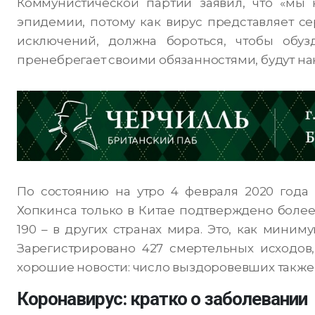
Коммунистической партии заявил, что «мы
эпидемии, потому как вирус представляет серь
исключений, должна бороться, чтобы обузд
пренебрегает своими обязанностями, будут на
По состоянию на утро 4 февраля 2020 года
Хопкинса только в Китае подтверждено более
190 – в других странах мира. Это, как миним
Зарегистрировано 427 смертельных исходов,
хорошие новости: число выздоровевших также р
Коронавирус: кратко о заболевании