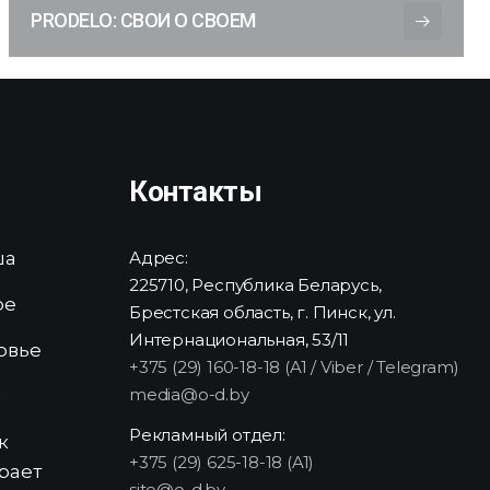
PRODELO: СВОИ О СВОЕМ
Контакты
ша
Адрес:
225710, Республика Беларусь,
ре
Брестская область, г. Пинск, ул.
Интернациональная, 53/11
овье
+375 (29) 160-18-18 (A1 / Viber / Telegram)
media@o-d.by
и
Рекламный отдел:
к
+375 (29) 625-18-18 (A1)
рает
site@o-d.by