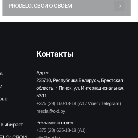
PRODELO: СВОИ О СВОЕМ
Контакты
а
Адрес:
225710, Республика Беларусь, Брестская
е
область, г. Пинск, ул. Интернациональная,
53/11
вье
+375 (29) 160-18-18 (A1 / Viber / Telegram)
media@o-d.by
Рекламный отдел:
 выбирает
+375 (29) 625-18-18 (A1)
ELO: СВОИ
site@o-d.by