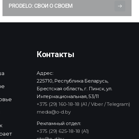
PRODELO: СВОИ О СВОЕМ
Контакты
ша
Адрес:
225710, Республика Беларусь,
ре
Брестская область, г. Пинск, ул.
Интернациональная, 53/11
овье
+375 (29) 160-18-18 (A1 / Viber / Telegram)
media@o-d.by
и
Рекламный отдел:
к
+375 (29) 625-18-18 (A1)
рает
site@o-d.by