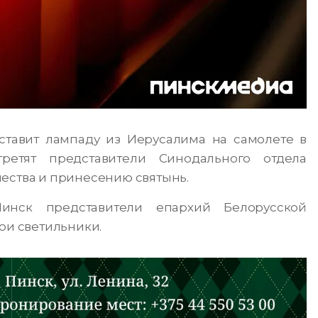
тавит лампаду из Иерусалима на самолете в
етят представители Синодального отдела
ества и принесению святынь.
инск представители епархий Белорусской
ои светильники.