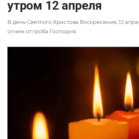
утром 12 апреля
В день Светлого Христова Воскресения, 12 апр
огнем от гроба Господня.