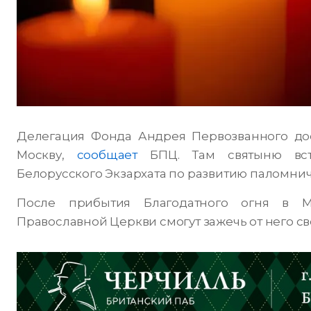
Делегация Фонда Андрея Первозванного дос
Москву,
сообщает
БПЦ. Там святыню встр
Белорусского Экзархата по развитию паломнич
После прибытия Благодатного огня в М
Православной Церкви смогут зажечь от него св