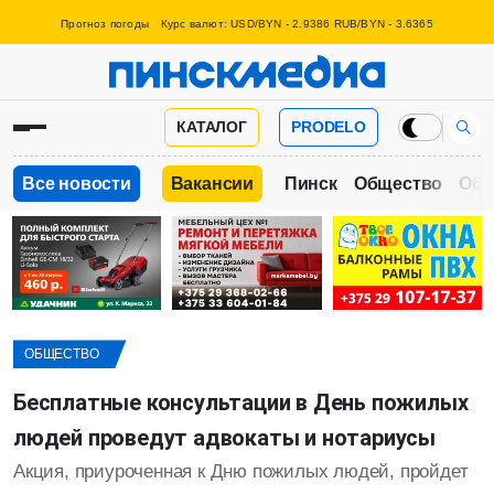
Прогноз погоды
Курс валют: USD/BYN - 2.9386 RUB/BYN - 3.6365
КАТАЛОГ
PRODELO
Все новости
Вакансии
Пинск
Общество
Обр
ОБЩЕСТВО
Бесплатные консультации в День пожилых
людей проведут адвокаты и нотариусы
Акция, приуроченная к Дню пожилых людей, пройдет