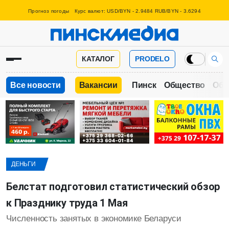
Прогноз погоды
Курс валют: USD/BYN - 2.9484 RUB/BYN - 3.6294
КАТАЛОГ
PRODELO
Все новости
Вакансии
Пинск
Общество
Обр
ДЕНЬГИ
Белстат подготовил статистический обзор
к Празднику труда 1 Мая
Численность занятых в экономике Беларуси