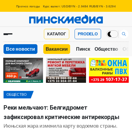
Прогноз погоды
Курс валют: USD/BYN - 2.9484 RUB/BYN - 3.6294
КАТАЛОГ
PRODELO
Все новости
Вакансии
Пинск
Общество
Обр
ОБЩЕСТВО
Реки мельчают: Белгидромет
зафиксировал критические антирекорды
Июньская жара изменила карту водоемов страны.