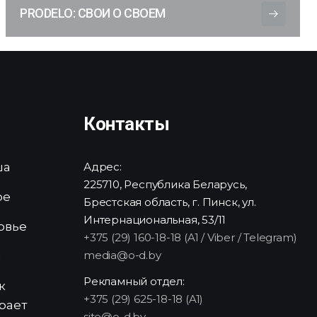
PRODELO: СВОИ О СВОЕМ
Контакты
ша
Адрес:
225710, Республика Беларусь,
ре
Брестская область, г. Пинск, ул.
Интернациональная, 53/11
овье
+375 (29) 160-18-18 (A1 / Viber / Telegram)
media@o-d.by
и
Рекламный отдел:
к
+375 (29) 625-18-18 (A1)
рает
site@o-d.by