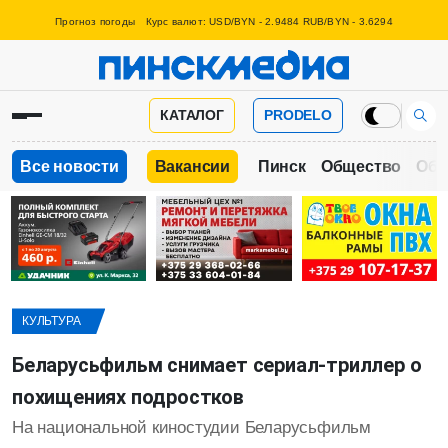
Прогноз погоды
Курс валют: USD/BYN - 2.9484 RUB/BYN - 3.6294
КАТАЛОГ
PRODELO
Все новости
Вакансии
Пинск
Общество
Обр
КУЛЬТУРА
Беларусьфильм снимает сериал-триллер о
похищениях подростков
На национальной киностудии Беларусьфильм