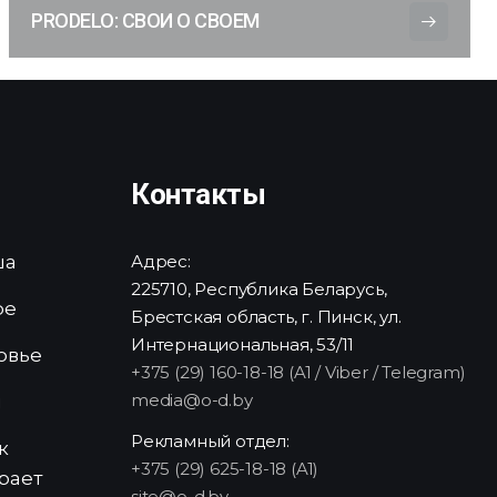
PRODELO: СВОИ О СВОЕМ
Контакты
ша
Адрес:
225710, Республика Беларусь,
ре
Брестская область, г. Пинск, ул.
Интернациональная, 53/11
овье
+375 (29) 160-18-18 (A1 / Viber / Telegram)
media@o-d.by
и
Рекламный отдел:
к
+375 (29) 625-18-18 (A1)
рает
site@o-d.by