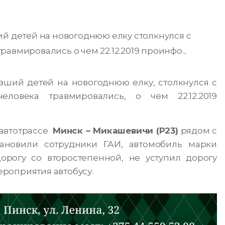
ий детей на новогоднюю елку столкнулся с
авмировались о чем 22.12.2019 проинфо...
езший детей на новогоднюю елку, столкнулся с
еловека травмировались, о чем 22.12.2019
 автотрассе
Минск – Микашевичи (Р23)
рядом с
тановили сотрудники ГАИ, автомобиль марки
орогу со второстепенной, не уступил дорогу
роприятия автобусу.