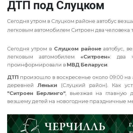
ДТП под Слуцком
Сегодня утром в Слуцком районе автобус везш
легковым автомобилем Ситроен два человека тр
Сегодня утром в
Слуцком районе
автобус, в
легковым автомобилем
«Ситроен»
: два ч
проинформировали в
МВД Беларуси
.
ДТП
произошло в воскресенье около 09:00 на
деревней
Леньки
(Слуцкий район). Как ус
"Ситроен Берлинго"
, выезжая на главную д
везшему детей на новогодние праздничные ме