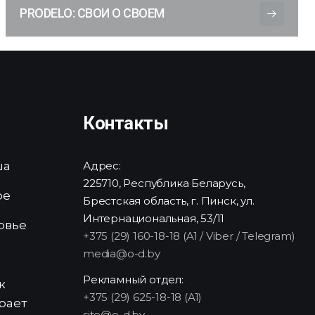
PRODELO: СВОИ О СВОЕМ
Контакты
ша
Адрес:
225710, Республика Беларусь,
ре
Брестская область, г. Пинск, ул.
Интернациональная, 53/11
овье
+375 (29) 160-18-18 (A1 / Viber / Telegram)
media@o-d.by
и
Рекламный отдел:
к
+375 (29) 625-18-18 (A1)
рает
site@o-d.by