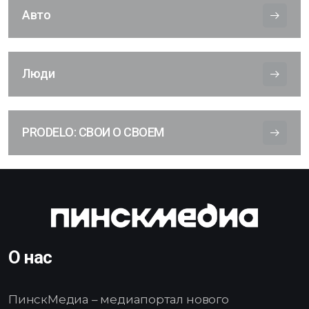
Авто
Люди
PRODELO: СВОИ О СВОЕМ
О нас
ПинскМедиа – медиапортал нового