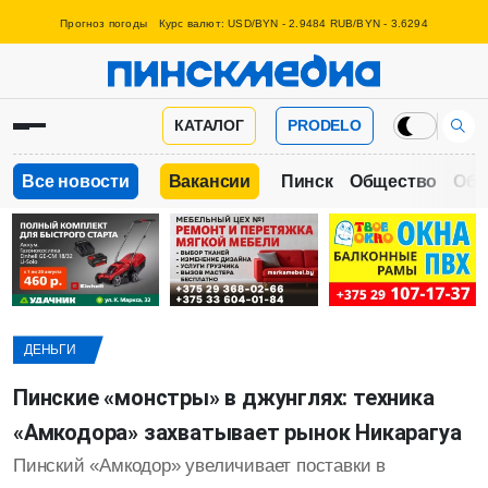
Прогноз погоды
Курс валют: USD/BYN - 2.9484 RUB/BYN - 3.6294
КАТАЛОГ
PRODELO
Все новости
Вакансии
Пинск
Общество
Обр
ДЕНЬГИ
Пинские «монстры» в джунглях: техника
«Амкодора» захватывает рынок Никарагуа
Пинский «Амкодор» увеличивает поставки в