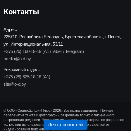
Контакты
Адрес:
225710, Республика Беларусь, Брестская область, г. Пинск,
ул. Интернациональная, 53/11
+375 (29) 160-18-18 (A1 / Viber / Telegram)
media@o-d.by
Рекламный отдел:
+375 (29) 625-18-18 (A1)
site@o-d.by
© ООО «ОранжДолфинПлюс» 2026г. Все права защищены. Полная
перепечатка текста и фотографий разрешена только с письменного
разрешения редакции. Частичное использование материалов разрешено
Лента новостей
только при использовании активной гиперссылки, не закрытой от
индексирования поисковыми системами.