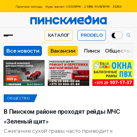
Прогноз погоды
Курс валют: USD/BYN - 2.9386 RUB/BYN - 3.6365
КАТАЛОГ
PRODELO
Все новости
Вакансии
Пинск
Общество
ОБЩЕСТВО
В Пинском районе проходят рейды МЧС
«Зеленый щит»
Сжигание сухой травы часто приводит к