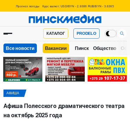
Прогноз погоды
Курс валют: USD/BYN - 2.9386 RUB/BYN - 3.6365
КАТАЛОГ
PRODELO
Все новости
Вакансии
Пинск
Общество
Обр
АФИША
Афиша Полесского драматического театра
на октябрь 2025 года