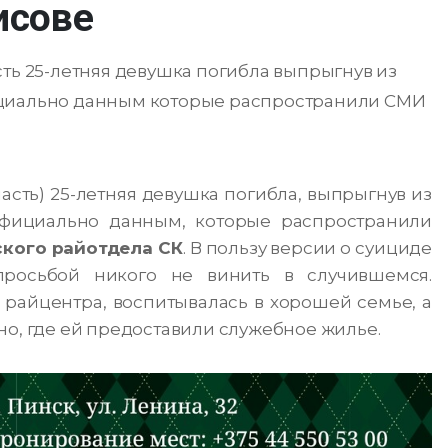
исове
сть 25-летняя девушка погибла выпрыгнув из
ициально данным которые распространили СМИ
асть) 25-летняя девушка погибла, выпрыгнув из
официально данным, которые распространили
кого райотдела СК
.
В пользу версии о суициде
просьбой никого не винить в случившемся.
 райцентра, воспитывалась в хорошей семье, а
о, где ей предоставили служебное жилье.