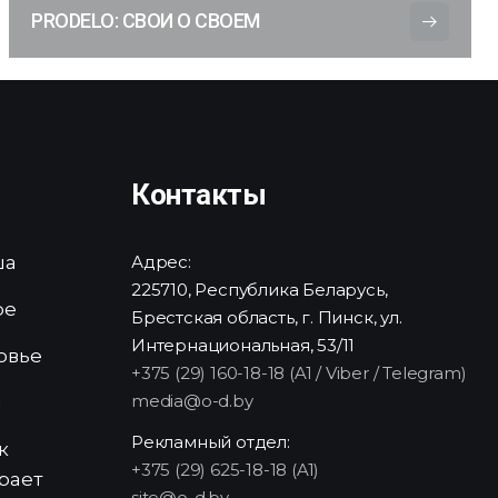
PRODELO: СВОИ О СВОЕМ
Контакты
ша
Адрес:
225710, Республика Беларусь,
ре
Брестская область, г. Пинск, ул.
Интернациональная, 53/11
овье
+375 (29) 160-18-18 (A1 / Viber / Telegram)
media@o-d.by
и
Рекламный отдел:
к
+375 (29) 625-18-18 (A1)
рает
site@o-d.by