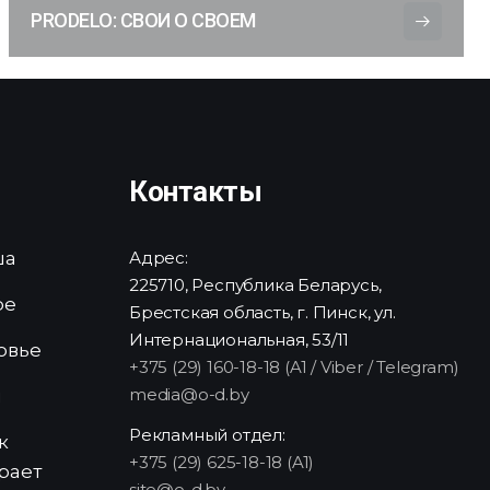
PRODELO: СВОИ О СВОЕМ
Контакты
ша
Адрес:
225710, Республика Беларусь,
ре
Брестская область, г. Пинск, ул.
Интернациональная, 53/11
овье
+375 (29) 160-18-18 (A1 / Viber / Telegram)
media@o-d.by
и
Рекламный отдел:
к
+375 (29) 625-18-18 (A1)
рает
site@o-d.by