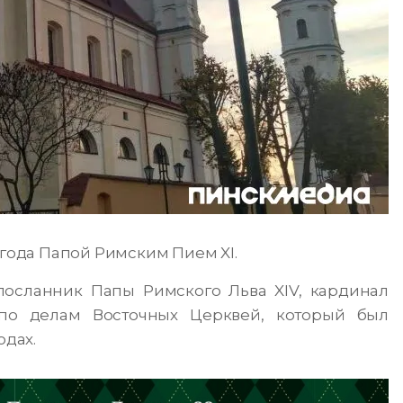
 года Папой Римским Пием XI.
посланник Папы Римского Льва XIV, кардинал
 по делам Восточных Церквей, который был
одах.