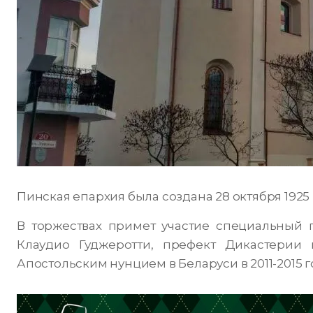
Пинская епархия была создана 28 октября 1925
В торжествах примет участие специальный 
Клаудио Гуджеротти, префект Дикастерии
Апостольским нунцием в Беларуси в 2011-2015 г