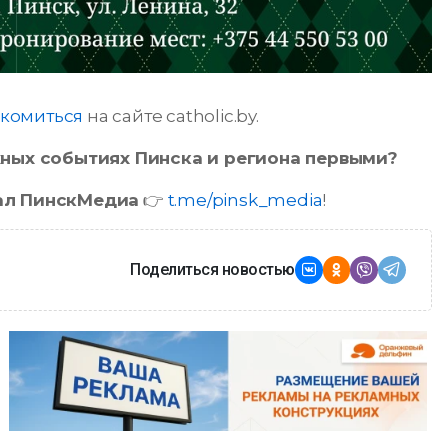
комиться
на сайте catholic.by.
ажных событиях Пинска и региона первыми?
ал ПинскМедиа
👉
t.me/pinsk_media
!
Поделиться новостью